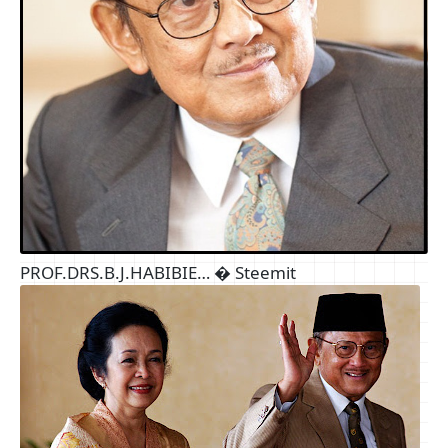
PROF.DRS.B.J.HABIBIE… � Steemit